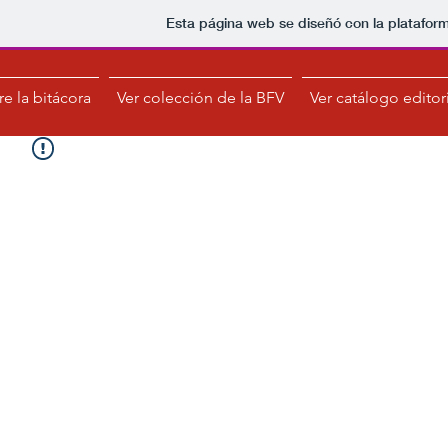
Esta página web se diseñó con la platafor
e la bitácora
Ver colección de la BFV
Ver catálogo editor